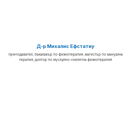
Д-р Михалис Ефстатиу
преподавател, бакалавър по физиотерапия, магистър по мануална
терапия, доктор по мускулно-скелетна физиотерапия