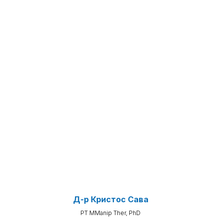
Д-р Кристос Сава
PT MManip Ther, PhD