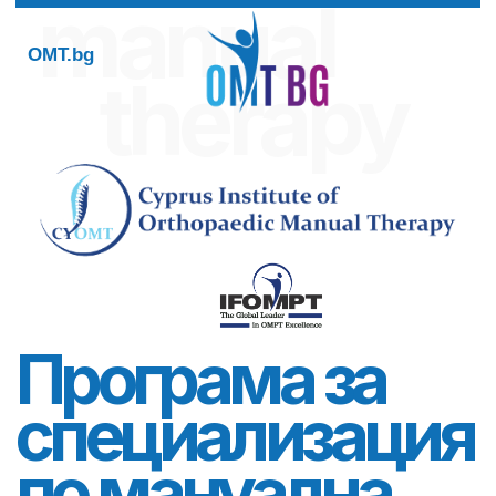
manual
OMT.bg
therapy
Програма за
специализация
по мануална
терапия
Програмата за специализация по мануална
терапия е разработена в съответствие с
високите образователни стандарти и