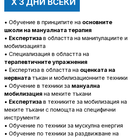
fits
Критерии
за прием
Участие в програмата
могат да вземат лица
и специалисти със
завършено
образование по
рехабилитация,
кинезитерапия,