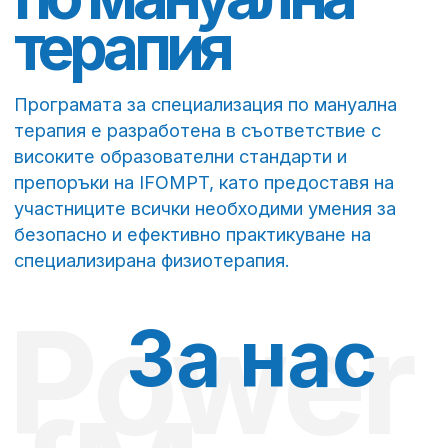
препоръки на IFOMPT, като предоставя на
участниците всички необходими умения за
безопасно и ефективно практикуване на
специализирана физиотерапия.
Power
За нас
ofMoveme
Кипърският институт по
ортопедична мануална терапия
(CY-OMT) е единственият
официален член на
Международната федерация по