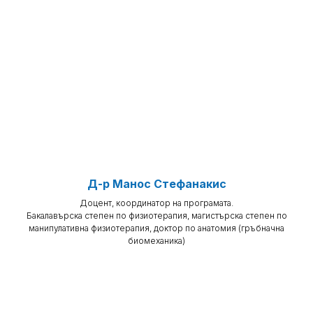
Д-р Манос Стефанакис
Доцент, координатор на програмата.
Бакалавърска степен по физиотерапия, магистърска степен по
манипулативна физиотерапия, доктор по анатомия (гръбначна
биомеханика)