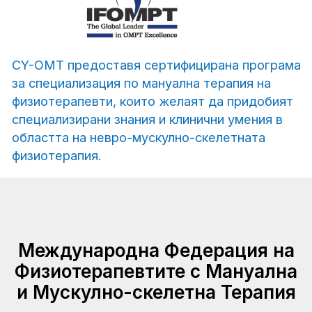
Съдържание
на програмата
14 БЛОКА
X 3 ДНИ ВСЕКИ
• Обучение в принципите на
основните
школи на мануалната терапия
•
Експертиза
в областта на манипулациите и
Международна Федерация на
мобилизацията
Физиотерапевтите с Мануална
• Специализация в областта на
терапевтичните упражнения
и Мускулно-скелетна Терапия
• Експертиза в областта на
оценката на
нервната
тъкан и мобилизационните техники