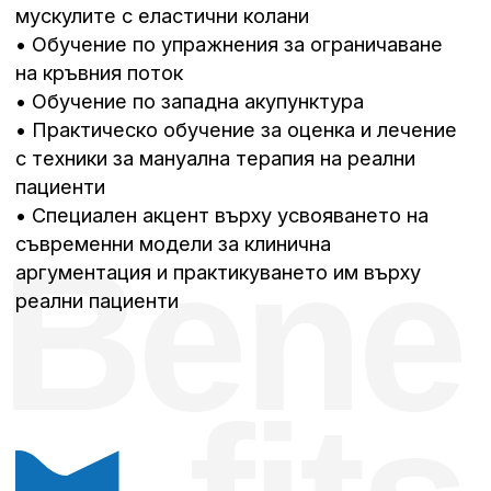
ерготерапия или
друга клинична
специалност, както и
завършили
семестриално
студенти.