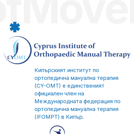
ортопедична мануална терапия
(IFOMPT) в Кипър.
CY-OMT предоставя сертифицирана програма
за специализация по мануална терапия на
физиотерапевти, които желаят да придобият
специализирани знания и клинични умения в
областта на невро-мускулно-скелетната
физиотерапия.